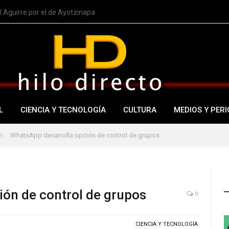
 Aguirre por el de Ayotzinapa
L
CIENCIA Y TECNOLOGÍA
CULTURA
MEDIOS Y PERI
»
WhatsApp desarrolla opción de control de grupos
ión de control de grupos
0
CIENCIA Y TECNOLOGÍA