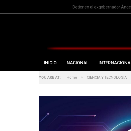
TRENDING
Detienen al exgobernador Ángel
INICIO
NACIONAL
INTERNACIONA
»
Home
CIENCIA Y TECNOLOGÍA
YOU ARE AT: