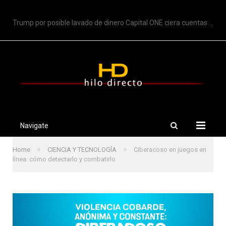
TRENDING
Trump por posible lavado de dinero Capital ONE ciera cuentas de Trump
Navigate
»
»
Home
CIENCIA Y TECNOLOGÍA
Ciberacoso en juegos en
línea: cómo detectarlo y combatirlo