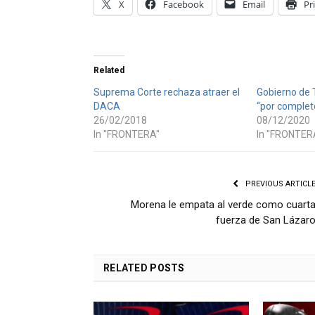
X
Facebook
Email
Pr
Related
Suprema Corte rechaza atraer el
Gobierno de 
DACA
“por complet
26/02/2018
08/12/2020
In "FRONTERA"
In "FRONTER
PREVIOUS ARTICL
Morena le empata al verde como cuart
fuerza de San Lázar
RELATED
POSTS