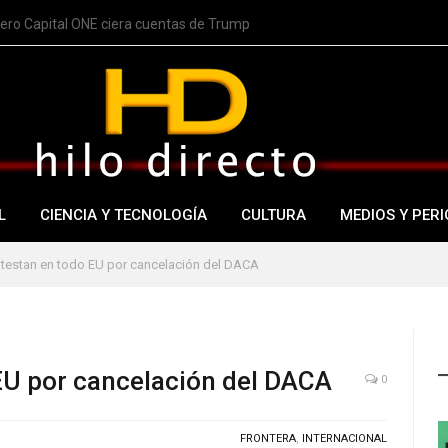
nero Capital ONE ciera cuentas de Trump
L
CIENCIA Y TECNOLOGÍA
CULTURA
MEDIOS Y PERI
otestan en todo EU por cancelación del DACA
EU por cancelación del DACA
0
FRONTERA
,
INTERNACIONAL