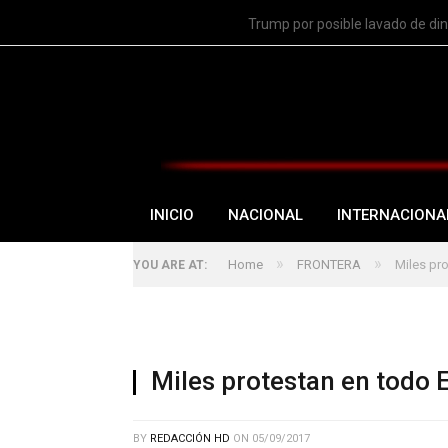
TRENDING
Trump por posible lavado de di
INICIO
NACIONAL
INTERNACIONA
»
»
Home
FRONTERA
Miles pr
YOU ARE AT:
Miles protestan en todo 
BY
REDACCIÓN HD
ON
05/09/2017