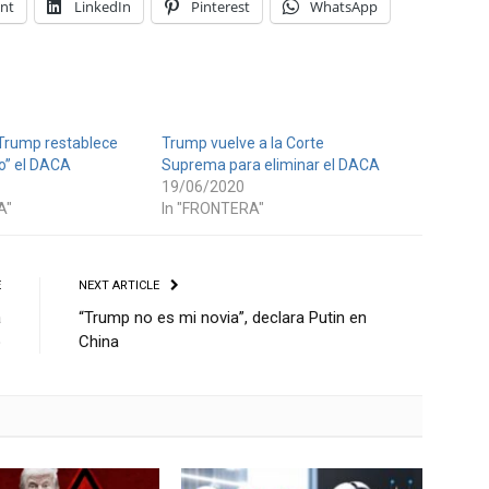
int
LinkedIn
Pinterest
WhatsApp
Trump restablece
Trump vuelve a la Corte
o” el DACA
Suprema para eliminar el DACA
19/06/2020
A"
In "FRONTERA"
E
NEXT ARTICLE
a
“Trump no es mi novia”, declara Putin en
o
China