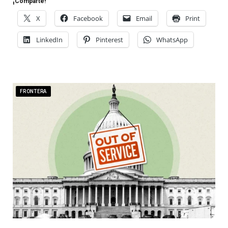
¡Comparte!
X
Facebook
Email
Print
LinkedIn
Pinterest
WhatsApp
FRONTERA