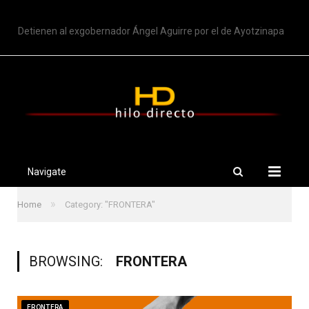
TRENDING
Detienen al exgobernador Ángel Aguirre por el de Ayotzinapa
Navigate
»
Home
Category: "FRONTERA"
BROWSING:
FRONTERA
FRONTERA