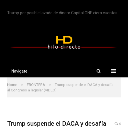
TRENDING
Trump por posible lavado de dinero Capital ONE ciera cuentas de Trump
Navigate
»
»
Home
FRONTERA
Trump suspende el DACA y desafía
al Congreso a legislar (VIDEO)
Trump suspende el DACA y desafía
0