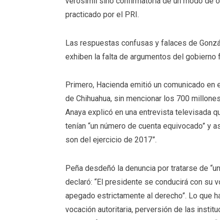
verosímil sino confirmatoria de un modo de op
practicado por el PRI.
Las respuestas confusas y falaces de Gonzál
exhiben la falta de argumentos del gobierno f
Primero, Hacienda emitió un comunicado en 
de Chihuahua, sin mencionar los 700 millones
Anaya explicó en una entrevista televisada 
tenían “un número de cuenta equivocado” y a
son del ejercicio de 2017”.
Peña desdeñó la denuncia por tratarse de “un 
declaró: “El presidente se conducirá con su 
apegado estrictamente al derecho”. Lo que h
vocación autoritaria, perversión de las instit