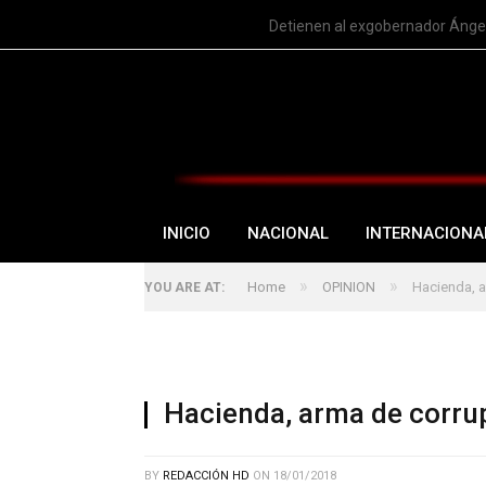
TRENDING
Detienen al exgobernador Ángel
INICIO
NACIONAL
INTERNACIONA
»
»
Home
OPINION
Hacienda, a
YOU ARE AT:
Hacienda, arma de corrup
BY
REDACCIÓN HD
ON
18/01/2018