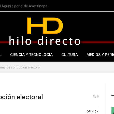
 Aguirre por el de Ayotzinapa
L
CIENCIA Y TECNOLOGÍA
CULTURA
MEDIOS Y PERI
rma de corrupción electoral
ción electoral
0
OPINION