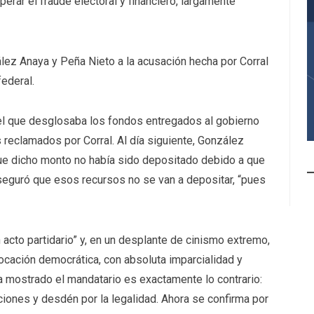
erar el fraude electoral y financiero, largamente
ez Anaya y Peña Nieto a la acusación hecha por Corral
ederal.
el que desglosaba los fondos entregados al gobierno
 reclamados por Corral. Al día siguiente, González
que dicho monto no había sido depositado debido a que
seguró que esos recursos no se van a depositar, “pues
acto partidario” y, en un desplante de cinismo extremo,
vocación democrática, con absoluta imparcialidad y
a mostrado el mandatario es exactamente lo contrario:
uciones y desdén por la legalidad. Ahora se confirma por