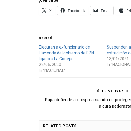
¡Comparte!
X
Facebook
Email
Pr
Related
Ejecutan a exfuncionario de
Suspenden a
Hacienda del gobierno de EPN,
extradición 
ligado a La Coneja
13/01/2021
22/05/2020
In "NACIONA
In "NACIONAL"
PREVIOUS ARTICL
Papa defiende a obispo acusado de protege
a cura pederast
RELATED
POSTS