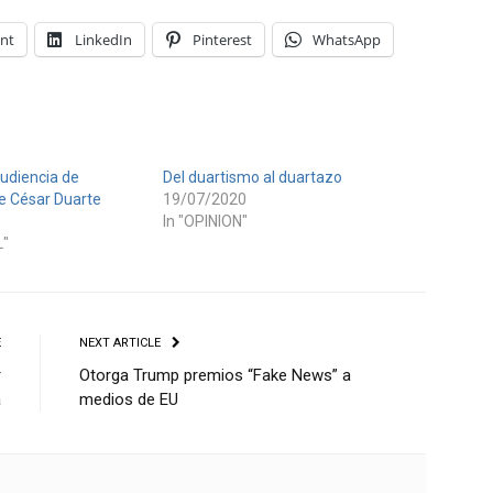
int
LinkedIn
Pinterest
WhatsApp
udiencia de
Del duartismo al duartazo
de César Duarte
19/07/2020
In "OPINION"
L"
E
NEXT ARTICLE
r
Otorga Trump premios “Fake News” a
a
medios de EU