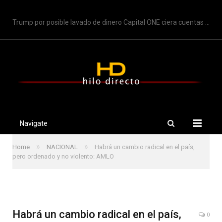
TRENDING
Trump por posible lavado de dinero Capital ONE ciera cuentas de Trump
Navigate
»
»
Home
NACIONAL
Habrá un cambio radical en el país,
pero ordenado y no violento: AMLO
Habrá un cambio radical en el país,
0