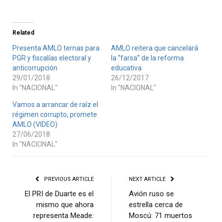
Related
Presenta AMLO ternas para
AMLO reitera que cancelará
PGR y fiscalías electoral y
la “farsa” de la reforma
anticorrupción
educativa
29/01/2018
26/12/2017
In "NACIONAL"
In "NACIONAL"
Vamos a arrancar de raíz el
régimen corrupto, promete
AMLO (VIDEO)
27/06/2018
In "NACIONAL"
PREVIOUS ARTICLE
NEXT ARTICLE
El PRI de Duarte es el
Avión ruso se
mismo que ahora
estrella cerca de
representa Meade:
Moscú: 71 muertos