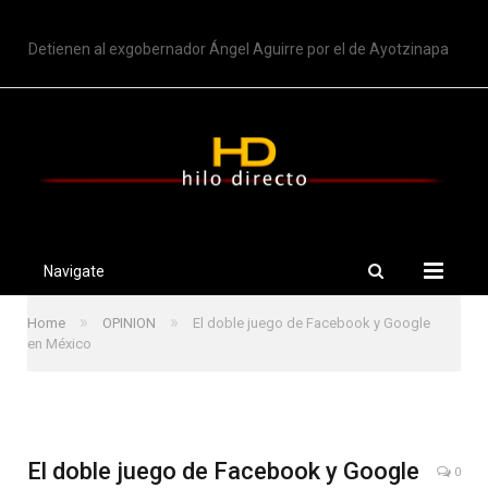
TRENDING
Detienen al exgobernador Ángel Aguirre por el de Ayotzinapa
Navigate
»
»
Home
OPINION
El doble juego de Facebook y Google
en México
El doble juego de Facebook y Google
0