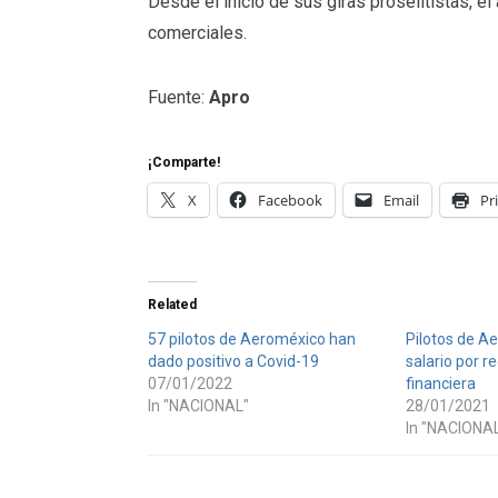
Desde el inicio de sus giras proselitistas, el
comerciales.
Fuente:
Apro
¡Comparte!
X
Facebook
Email
Pr
Related
57 pilotos de Aeroméxico han
Pilotos de A
dado positivo a Covid-19
salario por r
07/01/2022
financiera
In "NACIONAL"
28/01/2021
In "NACIONA