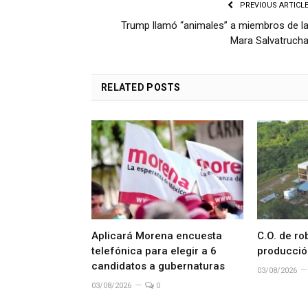
PREVIOUS ARTICL
Trump llamó “animales” a miembros de l
Mara Salvatruch
RELATED
POSTS
Aplicará Morena encuesta
C.O. de ro
telefónica para elegir a 6
producció
candidatos a gubernaturas
03/08/2026
03/08/2026
0