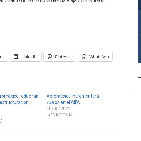
 aspirante de las izquierdas ha viajado en vuelos
int
LinkedIn
Pinterest
WhatsApp
eroméxico reducirán
Aeroméxico incrementará
eestructuración
vuelos en el AIFA
10/05/2022
In "NACIONAL"
L"