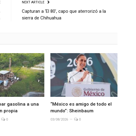
E
NEXT ARTICLE
a
Capturan a ‘El 80’, capo que aterrorizó a la
a
sierra de Chihuahua
bar gasolina a una
“México es amigo de todo el
n propia
mundo”: Sheinbaum
0
03/08/2026
0