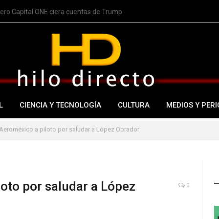
nero Capital ONE ciera cuentas de Trump
L
CIENCIA Y TECNOLOGÍA
CULTURA
MEDIOS Y PERI
Aeroméxico a piloto por saludar a López Obrador
oto por saludar a López
0