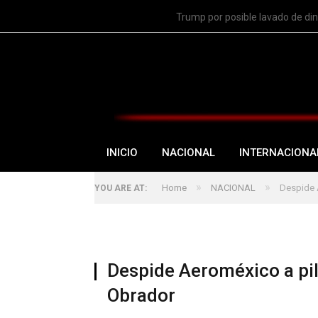
TRENDING
Trump por posible lavado de di
INICIO
NACIONAL
INTERNACIONA
»
»
Home
NACIONAL
Despide 
YOU ARE AT:
Despide Aeroméxico a pil
Obrador