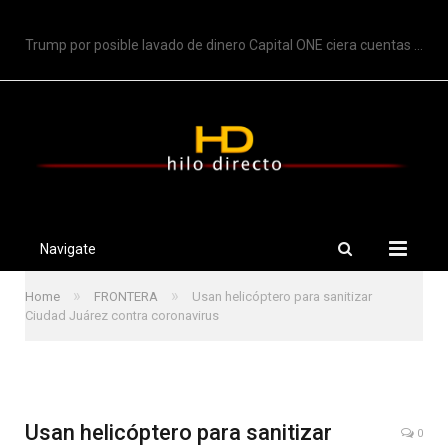
TRENDING
Trump por posible lavado de dinero Capital ONE ciera cuentas de Trump
Navigate
»
»
Home
FRONTERA
Usan helicóptero para sanitizar
Ciudad Juárez contra coronavirus
Usan helicóptero para sanitizar
0