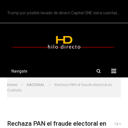
TRENDING
Trump por posible lavado de dinero Capital ONE ciera cuentas de Trump
Navigate
»
»
Home
NACIONAL
Rechaza PAN el fraude electoral en
Coahuila
Rechaza PAN el fraude electoral en
0