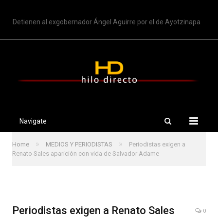
TRENDING
Detienen al exgobernador Ángel Aguirre por el de Ayotzinapa
Navigate
»
»
Home
MEDIOS Y PERIODISTAS
Periodistas exigen a
Renato Sales aparición con vida de Salvador Adame
Periodistas exigen a Renato Sales
0