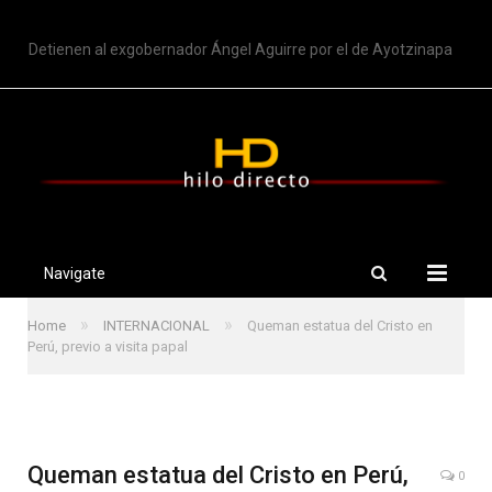
TRENDING
Detienen al exgobernador Ángel Aguirre por el de Ayotzinapa
Navigate
»
»
Home
INTERNACIONAL
Queman estatua del Cristo en
Perú, previo a visita papal
Queman estatua del Cristo en Perú,
0