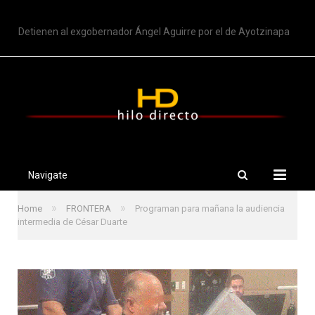
TRENDING
Detienen al exgobernador Ángel Aguirre por el de Ayotzinapa
Navigate
»
»
Home
FRONTERA
Programan para mañana la audiencia
intermedia de César Duarte