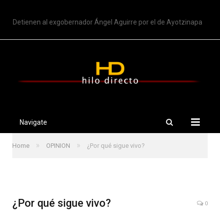
TRENDING
Detienen al exgobernador Ángel Aguirre por el de Ayotzinapa
Navigate
»
»
Home
OPINION
¿Por qué sigue vivo?
¿Por qué sigue vivo?
0