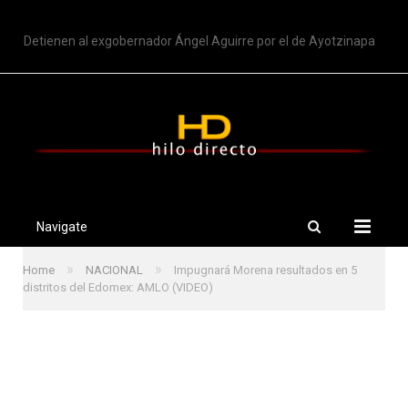
TRENDING
Detienen al exgobernador Ángel Aguirre por el de Ayotzinapa
Navigate
»
»
Home
NACIONAL
Impugnará Morena resultados en 5
distritos del Edomex: AMLO (VIDEO)