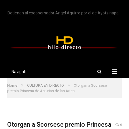
TRENDING
Detienen al exgobernador Ángel Aguirre por el de Ayotzinapa
Navigate
»
»
Home
CULTURA EN DIRECTO
Otorgan a Scorsese
premio Princesa de Asturias de las Artes
Otorgan a Scorsese premio Princesa
0