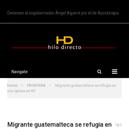
TRENDING
Detienen al exgobernador Ángel Aguirre por el de Ayotzinapa
Navigate
»
»
Home
FRONTERA
Migrante guatemalteca se refugia en
una iglesia en NY
Migrante guatemalteca se refugia en
0