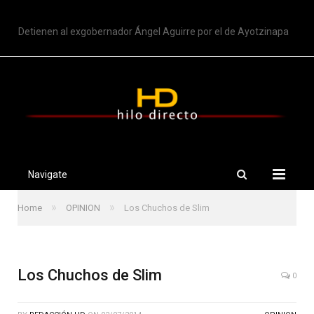
TRENDING
Detienen al exgobernador Ángel Aguirre por el de Ayotzinapa
Navigate
»
»
Home
OPINION
Los Chuchos de Slim
Los Chuchos de Slim
0