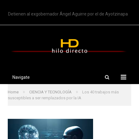
TRENDING
Detienen al exgobernador Ángel Aguirre por el de Ayotzinapa
Navigate
»
»
Home
CIENCIA Y TECNOLOGÍA
Los 40 trabajos más
susceptibles a ser remplazados por la IA