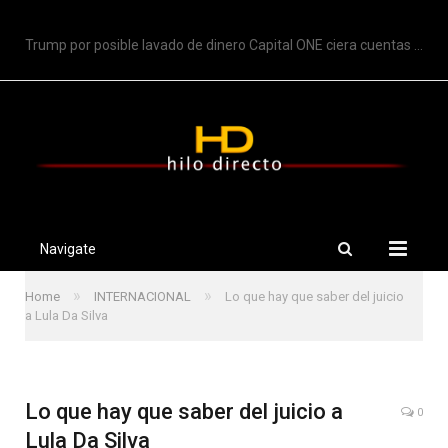
TRENDING
Trump por posible lavado de dinero Capital ONE ciera cuentas de Trump
Navigate
»
»
Home
INTERNACIONAL
Lo que hay que saber del juicio
a Lula Da Silva
Lo que hay que saber del juicio a
0
Lula Da Silva