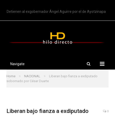
TRENDING
Detienen al exgobernador Ángel Aguirre por el de Ayotzinapa
Navigate
»
»
Home
NACIONAL
Liberan bajo fianza a exdiputado
sobornado por César Duarte
Liberan bajo fianza a exdiputado
0