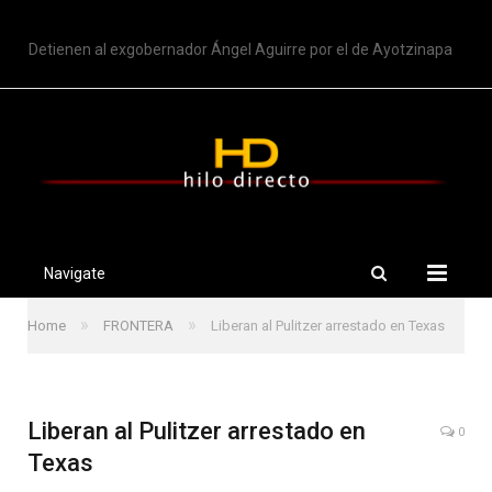
TRENDING
Detienen al exgobernador Ángel Aguirre por el de Ayotzinapa
Navigate
»
»
Home
FRONTERA
Liberan al Pulitzer arrestado en Texas
Liberan al Pulitzer arrestado en
0
Texas