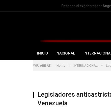
TRENDING
Detienen al exgobernador Ángel
INICIO
NACIONAL
INTERNACIONA
»
»
Home
INTERNACIONAL
Leg
YOU ARE AT:
Legisladores anticastrist
Venezuela