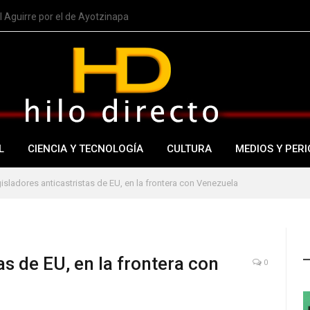
 Aguirre por el de Ayotzinapa
L
CIENCIA Y TECNOLOGÍA
CULTURA
MEDIOS Y PERI
isladores anticastristas de EU, en la frontera con Venezuela
as de EU, en la frontera con
0