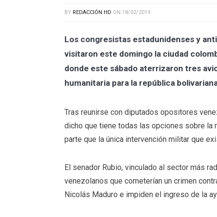
BY
REDACCIÓN HD
ON
18/02/2019
Los congresistas estadunidenses y antic
visitaron este domingo la ciudad colom
donde este sábado aterrizaron tres av
humanitaria
para la república bolivariana
Tras reunirse con diputados opositores vene
dicho que tiene todas las opciones sobre la 
parte que la única intervención militar que e
El senador Rubio, vinculado al sector más radi
venezolanos que cometerían un
crimen contr
Nicolás Maduro e impiden el ingreso de la
a