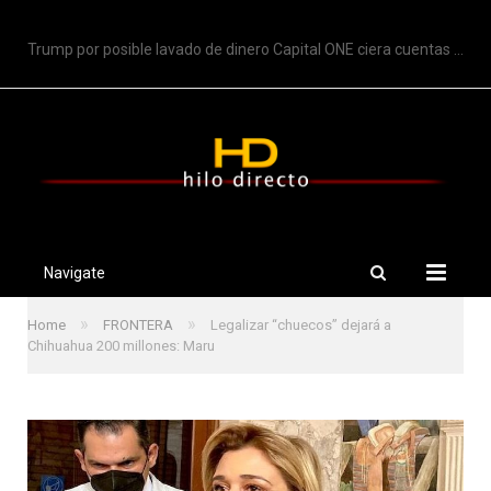
TRENDING
Trump por posible lavado de dinero Capital ONE ciera cuentas de Trump
Navigate
»
»
Home
FRONTERA
Legalizar “chuecos” dejará a
Chihuahua 200 millones: Maru