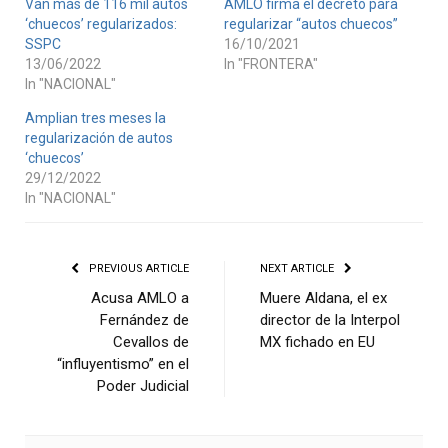
Van más de 116 mil autos
AMLO firma el decreto para
‘chuecos’ regularizados:
regularizar “autos chuecos”
SSPC
16/10/2021
13/06/2022
In "FRONTERA"
In "NACIONAL"
Amplian tres meses la
regularización de autos
‘chuecos’
29/12/2022
In "NACIONAL"
PREVIOUS ARTICLE
NEXT ARTICLE
Acusa AMLO a
Muere Aldana, el ex
Fernández de
director de la Interpol
Cevallos de
MX fichado en EU
“influyentismo” en el
Poder Judicial