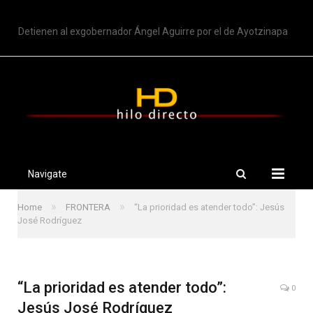
TRENDING
Detienen al exgobernador Ángel Aguirre por el de Ayotzinapa
Navigate
»
»
Home
FRONTERA
“La prioridad es atender todo”: Jesús
José Rodríguez
“La prioridad es atender todo”:
0
Jesús José Rodríguez