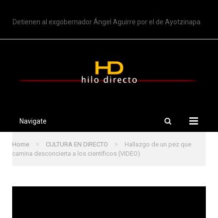
TRENDING
Detienen al exgobernador Ángel Aguirre por el de Ayotzinapa
Navigate
»
»
Home
CULTURA EN DIRECTO
Hallazgo de un pez que
camina desconcierta a los científicos (VIDEO)