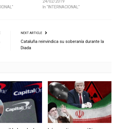
24/02/2019
CIONAL"
In "INTERNACIONAL"
E
NEXT ARTICLE
a
Cataluña reinvindica su soberanía durante la
e
Diada