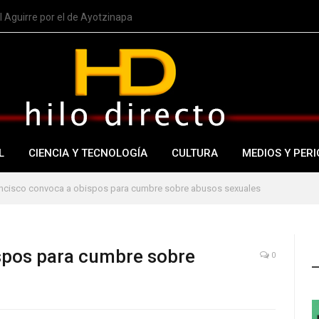
 Aguirre por el de Ayotzinapa
L
CIENCIA Y TECNOLOGÍA
CULTURA
MEDIOS Y PERI
ncisco convoca a obispos para cumbre sobre abusos sexuales
spos para cumbre sobre
0