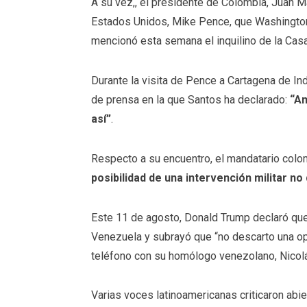
A su vez,, el presidente de Colombia, Juan M
Estados Unidos, Mike Pence, que Washington 
mencionó esta semana el inquilino de la Cas
Durante la visita de Pence a Cartagena de In
de prensa en la que Santos ha declarado:
“Am
así”
.
Respecto a su encuentro, el mandatario colo
posibilidad de una intervención militar n
Este 11 de agosto, Donald Trump declaró qu
Venezuela y subrayó que “no descarto una opc
teléfono con su homólogo venezolano, Nicol
Varias voces latinoamericanas criticaron abi