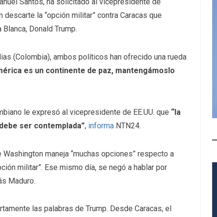
anuel Santos, ha solicitado al vicepresidente de
descarte la “opción militar” contra Caracas que
a Blanca, Donald Trump.
dias (Colombia), ambos políticos han ofrecido una rueda
érica es un continente de paz, mantengámoslo
mbiano le expresó al vicepresidente de EE.UU. que
“la
o debe ser contemplada”
,
informa
NTN24.
e Washington maneja “muchas opciones” respecto a
ión militar”. Ese mismo día, se negó a hablar por
ás Maduro.
ertamente las palabras de Trump. Desde Caracas, el