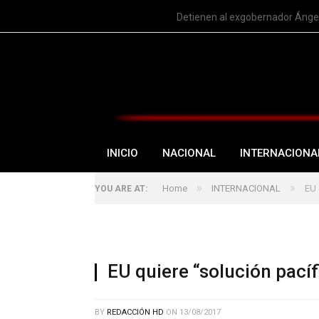
TRENDING
Detienen al exgobernador Ángel
INICIO
NACIONAL
INTERNACIONA
»
»
Home
INTERNACIONAL
EU 
YOU ARE AT:
EU quiere “solución pací
BY
REDACCIÓN HD
ON
13/08/2017