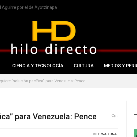
 Aguirre por el de Ayotzinapa
L
CIENCIA Y TECNOLOGÍA
CULTURA
MEDIOS Y PERI
quiere “solución pacífica” para Venezuela: Pence
fica” para Venezuela: Pence
0
INTERNACIONAL