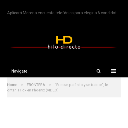
TRENDING
Aplicará Morena encuesta telefónica para elegir a 6 candidatos a gubernaturas
Navigate
»
»
Home
FRONTERA
“Eres un parásito y un traidor”, le
gritan a Fox en Phoenix (VIDEO)