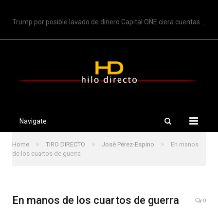
TRENDING
Trump por posible lavado de dinero Capital ONE ciera cuentas de Trump
Navigate
»
»
»
Home
TIRO DIRECTO
José Pérez-Espino
En manos
de los cuartos de guerra
En manos de los cuartos de guerra
0