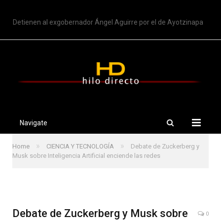
TRENDING
Detienen al exgobernador Ángel Aguirre por el de Ayotzinapa
Navigate
»
»
Home
CIENCIA Y TECNOLOGÍA
Debate de Zuckerberg y
Musk sobre Inteligencia Artificial enciende las redes
Debate de Zuckerberg y Musk sobre
0