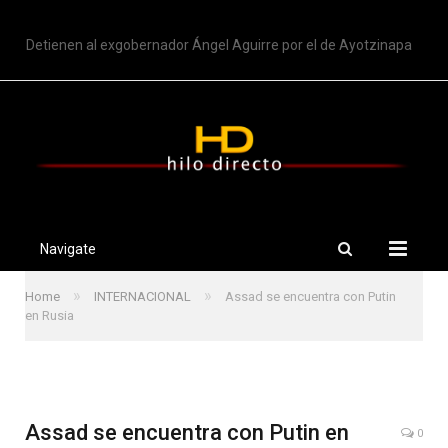
TRENDING
Detienen al exgobernador Ángel Aguirre por el de Ayotzinapa
Navigate
»
»
Home
INTERNACIONAL
Assad se encuentra con Putin
en Rusia
Assad se encuentra con Putin en
0