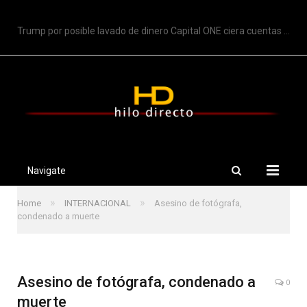
TRENDING
Trump por posible lavado de dinero Capital ONE ciera cuentas de Trump
Navigate
»
»
Home
INTERNACIONAL
Asesino de fotógrafa,
condenado a muerte
Asesino de fotógrafa, condenado a
0
muerte