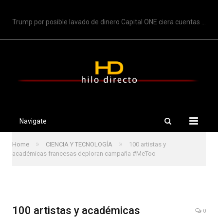
TRENDING
Trump por posible lavado de dinero Capital ONE ciera cuentas de Trump
Navigate
»
»
Home
CIENCIA Y TECNOLOGÍA
100 artistas y
académicas francesas deploran campaña #MeToo
100 artistas y académicas
0