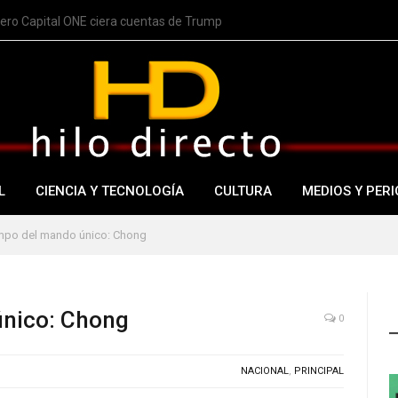
nero Capital ONE ciera cuentas de Trump
L
CIENCIA Y TECNOLOGÍA
CULTURA
MEDIOS Y PERI
empo del mando único: Chong
único: Chong
0
NACIONAL
,
PRINCIPAL