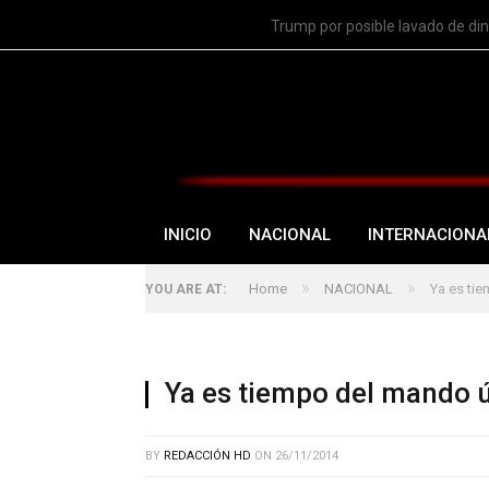
TRENDING
Trump por posible lavado de di
INICIO
NACIONAL
INTERNACIONA
»
»
Home
NACIONAL
Ya es ti
YOU ARE AT:
Ya es tiempo del mando 
BY
REDACCIÓN HD
ON
26/11/2014