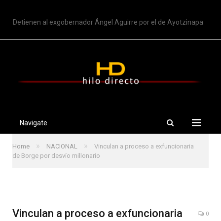
TRENDING
Detienen al exgobernador Ángel Aguirre por el de Ayotzinapa
Navigate
»
»
Home
NACIONAL
Vinculan a proceso a exfuncionaria
de Borge por desvío millonario
Vinculan a proceso a exfuncionaria
0