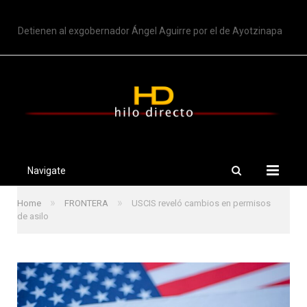
TRENDING
Detienen al exgobernador Ángel Aguirre por el de Ayotzinapa
Navigate
»
»
Home
FRONTERA
USCIS reveló cambios en permisos
de asilo