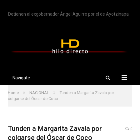
TRENDING
Detienen al exgobernador Ángel Aguirre por el de Ayotzinapa
Navigate
»
»
Home
NACIONAL
Tunden a Margarita Zavala por
colgarse del Óscar de Coco
Tunden a Margarita Zavala por
0
colgarse del Óscar de Coco