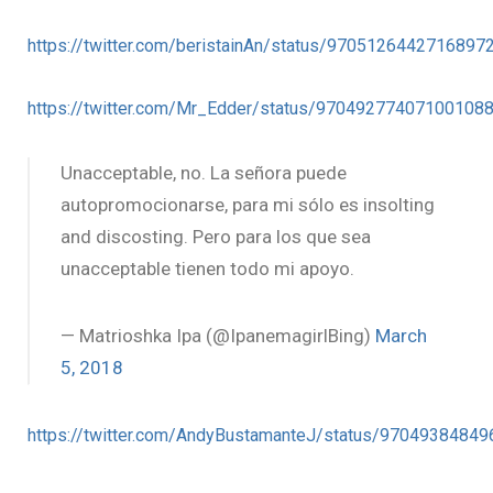
https://twitter.com/beristainAn/status/9705126442716897
https://twitter.com/Mr_Edder/status/97049277407100108
Unacceptable, no. La señora puede
autopromocionarse, para mi sólo es insolting
and discosting. Pero para los que sea
unacceptable tienen todo mi apoyo.
— Matrioshka Ipa (@IpanemagirlBing)
March
5, 2018
https://twitter.com/AndyBustamanteJ/status/9704938484