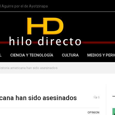
 Aguirre por el de Ayotzinapa
L
CIENCIA Y TECNOLOGÍA
CULTURA
MEDIOS Y PERI
historia americana han sido asesinados
icana han sido asesinados
0
OPINION