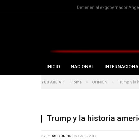
TRENDING
Detienen al exgobernador Ángel
INICIO
NACIONAL
INTERNACIONA
»
»
Home
OPINION
Trump y la 
YOU ARE AT:
Trump y la historia amer
BY
REDACCIÓN HD
ON
03/09/2017