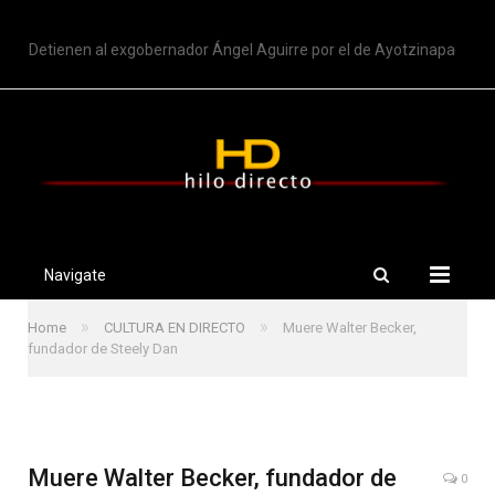
TRENDING
Detienen al exgobernador Ángel Aguirre por el de Ayotzinapa
Navigate
»
»
Home
CULTURA EN DIRECTO
Muere Walter Becker,
fundador de Steely Dan
Muere Walter Becker, fundador de
0