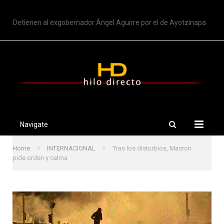
TRENDING
Detienen al exgobernador Ángel Aguirre por el de Ayotzinapa
Navigate
»
»
Home
INTERNACIONAL
Tras los disturbios, Macron
pide orden y calma