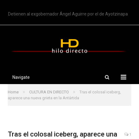
TRENDING
Detienen al exgobernador Ángel Aguirre por el de Ayotzinapa
Navigate
»
»
Home
CULTURA EN DIRECTO
Tras el colosal iceberg,
aparece una nueva grieta en la Antártida
Tras el colosal iceberg, aparece una
1