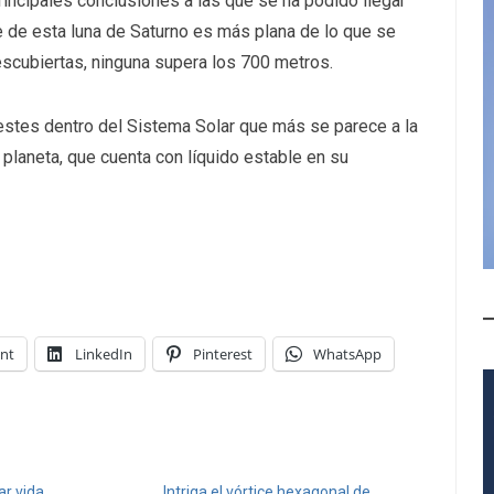
rincipales conclusiones a las que se ha podido llegar
ie de esta luna de Saturno es más plana de lo que se
scubiertas, ninguna supera los 700 metros.
estes dentro del Sistema Solar que más se parece a la
o planeta, que cuenta con líquido estable en su
int
LinkedIn
Pinterest
WhatsApp
r vida
Intriga el vórtice hexagonal de