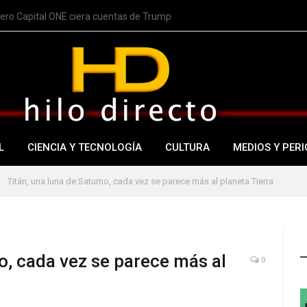
nero Capital ONE ciera cuentas de Trump
L
CIENCIA Y TECNOLOGÍA
CULTURA
MEDIOS Y PERI
Titán, una luna de Saturno, cada vez se parece más al planeta Tierra
o, cada vez se parece más al
0