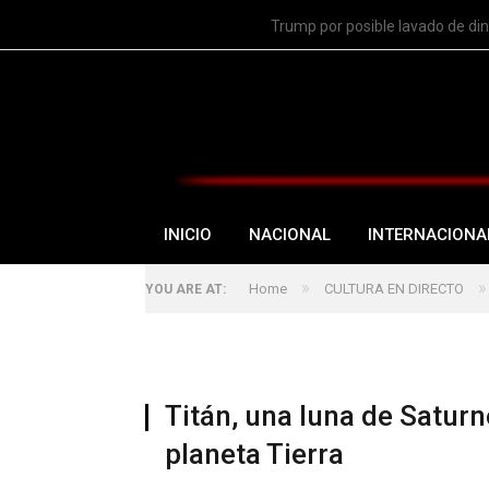
TRENDING
Trump por posible lavado de di
INICIO
NACIONAL
INTERNACIONA
»
»
Home
CULTURA EN DIRECTO
YOU ARE AT:
Titán, una luna de Saturn
planeta Tierra