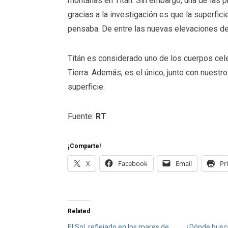
montañas en Titán. Sin embargo, una de las p
gracias a la investigación es que la superfic
pensaba. De entre las nuevas elevaciones de
Titán es considerado uno de los cuerpos cel
Tierra. Además, es el único, junto con nuestr
superficie.
Fuente:
RT
¡Comparte!
X
Facebook
Email
Pr
Related
El Sol, reflejado en los mares de
¿Dónde busca