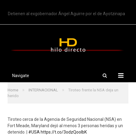
TRENDING
Detienen al exgobernador Ángel Aguirre por el de Ayotzinapa
Navigate
»
»
Home
INTERNACIONAL
Tiroteo frente la NSA deja un
herido
Tiroteo cerca de la Agencia de Seguridad Nacional (NSA) en
Fort Meade, Maryland dejó al menos 3 personas heridas y un
detenido. |
#USA
https://t.co/3odzQoolbK