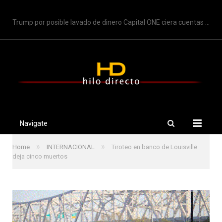
TRENDING
Trump por posible lavado de dinero Capital ONE ciera cuentas de Trump
Navigate
»
»
Home
INTERNACIONAL
Tiroteo en banco de Louisville
deja cinco muertos