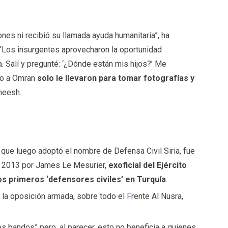
nes ni recibió su llamada ayuda humanitaria”, ha
 “Los insurgentes aprovecharon la oportunidad
. Salí y pregunté: ‘¿Dónde están mis hijos?’ Me
ro a Omran
solo le llevaron para tomar fotografías y
neesh.
que luego adoptó el nombre de Defensa Civil Siria, fue
de 2013 por James Le Mesurier,
exoficial del Ejército
os primeros ‘defensores civiles’ en Turquía
.
r la oposición armada, sobre todo el
F
rente Al Nusra,
 bandos” pero, al parecer, esto no beneficia a quienes