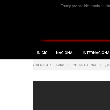
TRENDING
Trump por posible lavado de di
INICIO
NACIONAL
INTERNACIONA
»
»
Home
INTERNACIONAL
¿Te
YOU ARE AT: