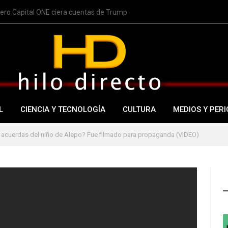
nero Capital ONE ciera cuentas de Trump
L
CIENCIA Y TECNOLOGÍA
CULTURA
MEDIOS Y PERI
 acuerdas del niño de Alepo? Fue filmado para propaganda (VIDEO)