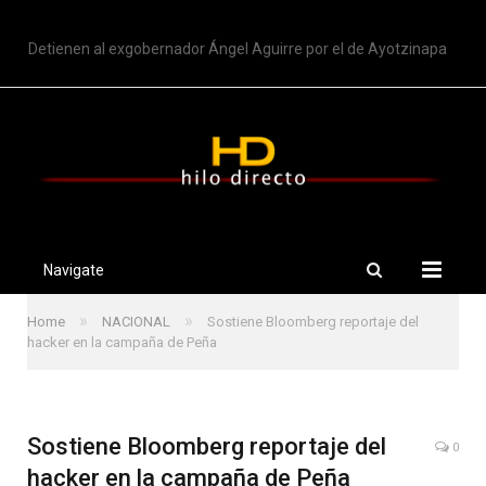
TRENDING
Detienen al exgobernador Ángel Aguirre por el de Ayotzinapa
Navigate
»
»
Home
NACIONAL
Sostiene Bloomberg reportaje del
hacker en la campaña de Peña
Sostiene Bloomberg reportaje del
0
hacker en la campaña de Peña