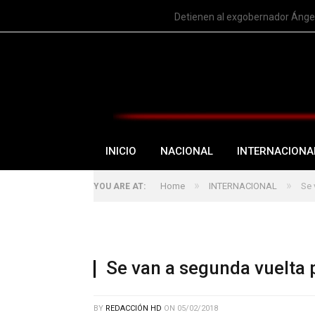
TRENDING
Detienen al exgobernador Ángel
INICIO
NACIONAL
INTERNACIONA
»
»
Home
INTERNACIONAL
Se 
YOU ARE AT:
Se van a segunda vuelta 
BY
REDACCIÓN HD
ON
05/02/2018