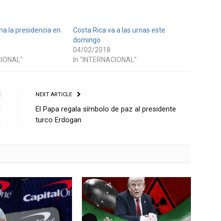
ana la presidencia en
Costa Rica va a las urnas este
domingo
04/02/2018
CIONAL"
In "INTERNACIONAL"
E
NEXT ARTICLE
l
El Papa regala símbolo de paz al presidente
a
turco Erdogan